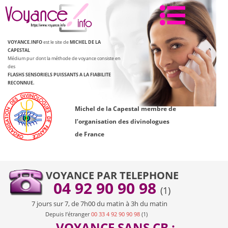
Aller
au
contenu
VOYANCE.INFO
est le site de
MICHEL DE LA
CAPESTAL
Médium pur dont la méthode de voyance consiste en
des
FLASHS SENSORIELS PUISSANTS
A LA FIABILITE
RECONNUE.
Michel de la Capestal membre de
l’organisation des divinologues
de France
VOYANCE PAR TELEPHONE
04 92 90 90 98
(1)
7 jours sur 7, de 7h00 du matin à 3h du matin
Depuis l’étranger
00 33 4 92 90 90 98
(1)
VOYANCE SANS CB :