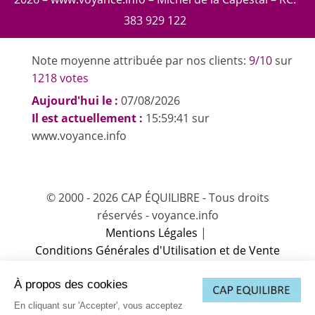
383 929 122
Note moyenne attribuée par nos clients:
9/10
sur
1218 votes
Aujourd'hui le :
07/08/2026
Il est actuellement :
15:59:41 sur
www.voyance.info
© 2000 - 2026 CAP ÉQUILIBRE - Tous droits
réservés - voyance.info
Mentions Légales
|
Conditions Générales d'Utilisation et de Vente
(CGUV)
|
À propos des cookies
Charte sur la protection des données
|
Charte de Déontologie
|
Partenaire
|
En cliquant sur 'Accepter', vous acceptez