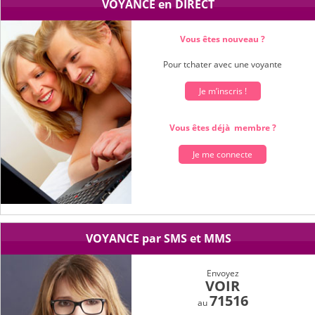
VOYANCE en DIRECT
,
ou
.
voyance gratuite par mail
voyance en direct
Vous êtes nouveau ?
Pour tchater avec une voyante
Je m’inscris !
Vous êtes déjà membre ?
Je me connecte
VOYANCE par SMS et MMS
Envoyez
VOIR
71516
au