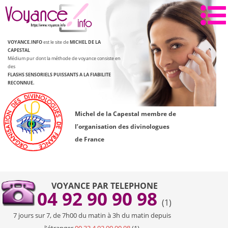
Aller
au
contenu
VOYANCE.INFO
est le site de
MICHEL DE LA
CAPESTAL
Médium pur dont la méthode de voyance consiste en
des
FLASHS SENSORIELS PUISSANTS
A LA FIABILITE
RECONNUE.
Michel de la Capestal membre de
l’organisation des divinologues
de France
VOYANCE PAR TELEPHONE
04 92 90 90 98
(1)
7 jours sur 7, de 7h00 du matin à 3h du matin depuis