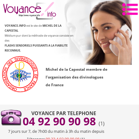
Aller
au
contenu
VOYANCE.INFO
est le site de
MICHEL DE LA
CAPESTAL
Médium pur dont la méthode de voyance consiste en
des
FLASHS SENSORIELS PUISSANTS
A LA FIABILITE
RECONNUE.
Michel de la Capestal membre de
l’organisation des divinologues
de France
VOYANCE PAR TELEPHONE
04 92 90 90 98
(1)
7 jours sur 7, de 7h00 du matin à 3h du matin depuis