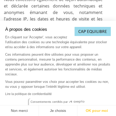
et déclarée certaines données techniques et
anonymes émanant de vous, notamment
l’adresse IP, les dates et heures de visite et les
pages consultées.
À propos des cookies
En cliquant sur 'Accepter', vous acceptez
Ces données ne nous permettent pas de vous
l'utilisation des cookies ou une technologie équivalente pour stocker
identifier directement ou indirectement et servent
et/ou accéder à des informations sur votre appareil.
à mieux comprendre le comportement de chacun
Ces informations peuvent être utilisées pour vous proposer un
sur les sites de DOUBLE SENS afin d’améliorer et
contenu personnalisé, mesurer la performance des contenus, en
simplifier la navigation sur ces sites.
apprendre plus sur leur audience, développer et améliorer nos produits
et services, et également autoriser les fonctionnalités de médias
sociaux.
A propos des adresses IP
: nous collectons et
Vous pouvez paramétrer vos choix pour accepter les cookies ou non,
traitons les adresses IP à des fins de statistiques,
ou vous y opposer lorsque l’intérêt légitime est utilisé.
de vérification et validation des clics dans le cadre
Lire la politique de confidentialité
de notre activité et contrôle de leur usage dans le
cadre d’un fichier déclaré auprès de la CNIL.
Consentements certifiés par
Celles-ci sont traitées dans le respect des
Non merci
Je choisis
OK pour moi
principes de protection des données personnelles