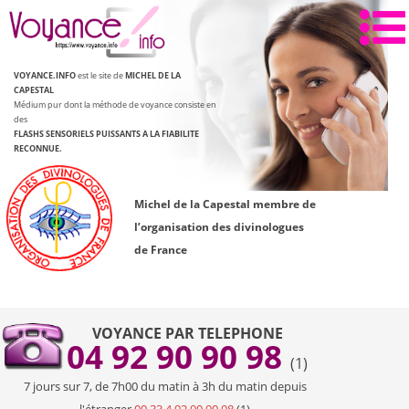
Aller
au
contenu
VOYANCE.INFO
est le site de
MICHEL DE LA
CAPESTAL
Médium pur dont la méthode de voyance consiste en
des
FLASHS SENSORIELS PUISSANTS
A LA FIABILITE
RECONNUE.
Michel de la Capestal membre de
l’organisation des divinologues
de France
VOYANCE PAR TELEPHONE
04 92 90 90 98
(1)
7 jours sur 7, de 7h00 du matin à 3h du matin depuis