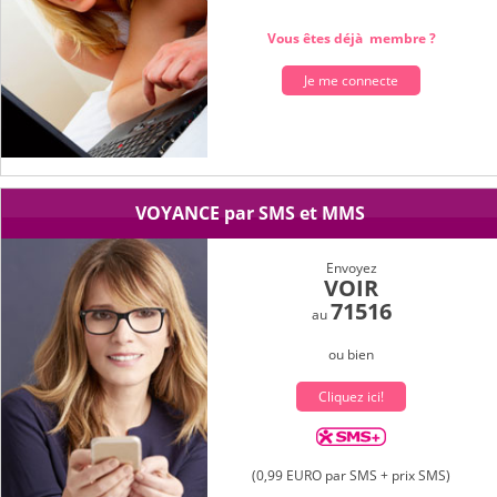
Vous êtes déjà membre ?
Je me connecte
VOYANCE par SMS et MMS
Envoyez
VOIR
71516
au
ou bien
Cliquez ici!
(0,99 EURO par SMS + prix SMS)