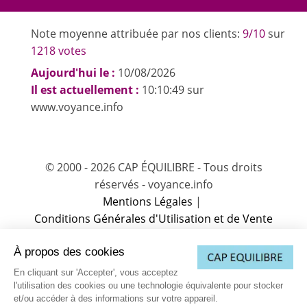
Note moyenne attribuée par nos clients:
9/10
sur
1218 votes
Aujourd'hui le :
10/08/2026
Il est actuellement :
10:10:49 sur
www.voyance.info
© 2000 - 2026 CAP ÉQUILIBRE - Tous droits
réservés - voyance.info
Mentions Légales
|
Conditions Générales d'Utilisation et de Vente
(CGUV)
|
À propos des cookies
Charte sur la protection des données
|
Charte de Déontologie
|
Partenaire
|
En cliquant sur 'Accepter', vous acceptez
Vos données personnelles
|
Contactez-nous
l'utilisation des cookies ou une technologie équivalente pour stocker
et/ou accéder à des informations sur votre appareil.
(1) L’accès à cette offre commerciale proposée par notre partenaire