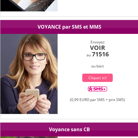
VOYANCE par SMS et MMS
Envoyez
VOIR
71516
au
ou bien
Cliquez ici!
(0,99 EURO par SMS + prix SMS)
Voyance sans CB