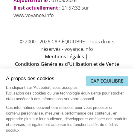
Aujourd'hui le :
07/08/2026
Il est actuellement :
21:57:32 sur
www.voyance.info
© 2000 - 2026 CAP ÉQUILIBRE - Tous droits
réservés - voyance.info
Mentions Légales
|
Conditions Générales d'Utilisation et de Vente
(CGUV)
|
À propos des cookies
Charte sur la protection des données
|
Charte de Déontologie
|
Partenaire
|
En cliquant sur 'Accepter', vous acceptez
Vos données personnelles
|
Contactez-nous
l'utilisation des cookies ou une technologie équivalente pour stocker
et/ou accéder à des informations sur votre appareil.
(1) L’accès à cette offre commerciale proposée par notre partenaire
est soumis aux conditions suivantes : 10 minutes de voyance au
Ces informations peuvent être utilisées pour vous proposer un
tarif spécial de 15EUR TTC, voyance immédiate et privée. Offre
contenu personnalisé, mesurer la performance des contenus, en
valable dans la limite des 10 premières minutes, après validation
de votre compte client comprenant votre nom, prénom, téléphone,
apprendre plus sur leur audience, développer et améliorer nos produits
adresse, email et carte de paiement valide (compte client nouveau
et services, et également autoriser les fonctionnalités de médias
ou existant). Au-delà des 10 premières minutes, le tarif est de
sociaux.
3.5EUR à 9.5EUR TTC la minute supplémentaire selon le voyant.