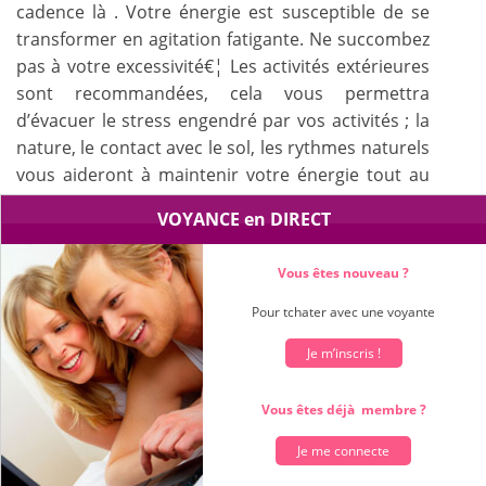
cadence là . Votre énergie est susceptible de se
transformer en agitation fatigante. Ne succombez
pas à votre excessivité€¦ Les activités extérieures
sont recommandées, cela vous permettra
d’évacuer le stress engendré par vos activités ; la
nature, le contact avec le sol, les rythmes naturels
vous aideront à maintenir votre énergie tout au
long de l’année, qui s’annonce sans difficultés
VOYANCE en DIRECT
majeures si vous vous modérez.
Vous êtes nouveau ?
Pour tchater avec une voyante
Je m’inscris !
Vous êtes déjà membre ?
Je me connecte