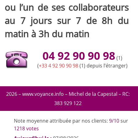
ou l’un de ses collaborateurs
au 7 jours sur 7 de 8h du
matin à 3h du matin
04 92 90 90 98
(1)
(
+33 4 92 90 90 98
(1) depuis l’étranger)
2026 – www.voyance.info – Michel de la Capestal – RC:
383 929 122
Note moyenne attribuée par nos clients:
9/10
sur
1218 votes