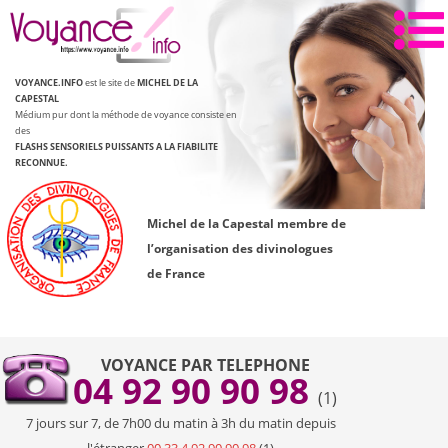
Aller
au
contenu
VOYANCE.INFO
est le site de
MICHEL DE LA
CAPESTAL
Médium pur dont la méthode de voyance consiste en
des
FLASHS SENSORIELS PUISSANTS
A LA FIABILITE
RECONNUE.
Michel de la Capestal membre de
l’organisation des divinologues
de France
VOYANCE PAR TELEPHONE
04 92 90 90 98
(1)
7 jours sur 7, de 7h00 du matin à 3h du matin depuis