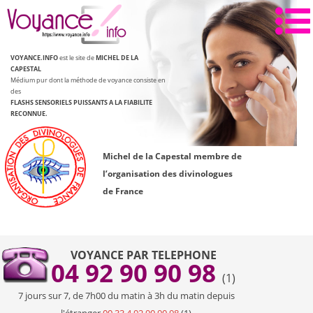
Aller
au
contenu
VOYANCE.INFO
est le site de
MICHEL DE LA
CAPESTAL
Médium pur dont la méthode de voyance consiste en
des
FLASHS SENSORIELS PUISSANTS
A LA FIABILITE
RECONNUE.
Michel de la Capestal membre de
l’organisation des divinologues
de France
VOYANCE PAR TELEPHONE
04 92 90 90 98
(1)
7 jours sur 7, de 7h00 du matin à 3h du matin depuis