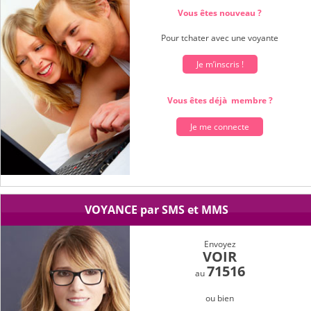
Vous êtes nouveau ?
Pour tchater avec une voyante
Je m’inscris !
Vous êtes déjà membre ?
Je me connecte
VOYANCE par SMS et MMS
Envoyez
VOIR
71516
au
ou bien