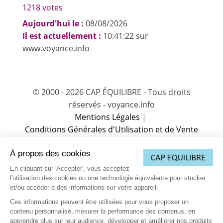
1218 votes
Aujourd'hui le :
08/08/2026
Il est actuellement :
10:41:22 sur
www.voyance.info
© 2000 - 2026 CAP ÉQUILIBRE - Tous droits
réservés - voyance.info
Mentions Légales
|
Conditions Générales d'Utilisation et de Vente
(CGUV)
|
À propos des cookies
Charte sur la protection des données
|
Charte de Déontologie
|
Partenaire
|
En cliquant sur 'Accepter', vous acceptez
Vos données personnelles
|
Contactez-nous
l'utilisation des cookies ou une technologie équivalente pour stocker
et/ou accéder à des informations sur votre appareil.
(1) L’accès à cette offre commerciale proposée par notre partenaire
est soumis aux conditions suivantes : 10 minutes de voyance au
Ces informations peuvent être utilisées pour vous proposer un
tarif spécial de 15EUR TTC, voyance immédiate et privée. Offre
contenu personnalisé, mesurer la performance des contenus, en
valable dans la limite des 10 premières minutes, après validation
de votre compte client comprenant votre nom, prénom, téléphone,
apprendre plus sur leur audience, développer et améliorer nos produits