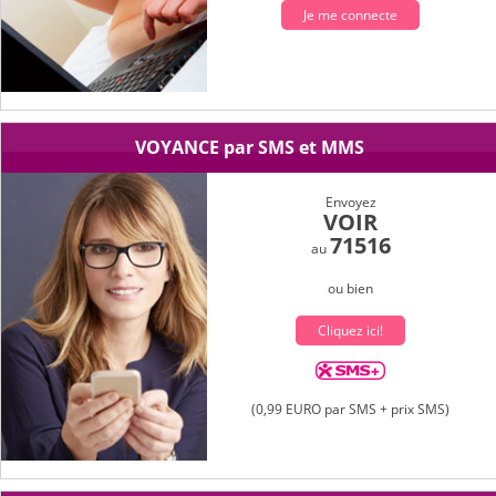
Je me connecte
VOYANCE par SMS et MMS
Envoyez
VOIR
71516
au
ou bien
Cliquez ici!
(0,99 EURO par SMS + prix SMS)