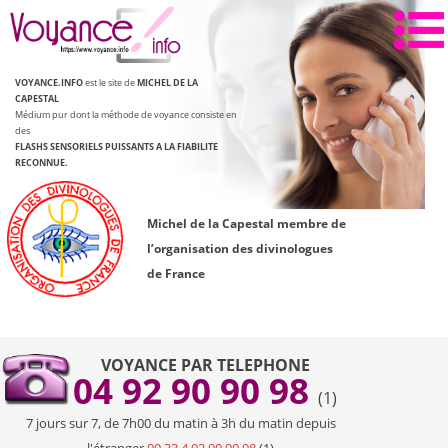
Aller
au
contenu
VOYANCE.INFO
est le site de
MICHEL DE LA
CAPESTAL
Médium pur dont la méthode de voyance consiste en
des
FLASHS SENSORIELS PUISSANTS
A LA FIABILITE
RECONNUE.
Michel de la Capestal membre de
l’organisation des divinologues
de France
VOYANCE PAR TELEPHONE
04 92 90 90 98
(1)
7 jours sur 7, de 7h00 du matin à 3h du matin depuis