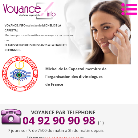
Aller
au
contenu
VOYANCE.INFO
est le site de
MICHEL DE LA
CAPESTAL
Médium pur dont la méthode de voyance consiste en
des
FLASHS SENSORIELS PUISSANTS
A LA FIABILITE
RECONNUE.
Michel de la Capestal membre de
l’organisation des divinologues
de France
VOYANCE PAR TELEPHONE
04 92 90 90 98
(1)
7 jours sur 7, de 7h00 du matin à 3h du matin depuis