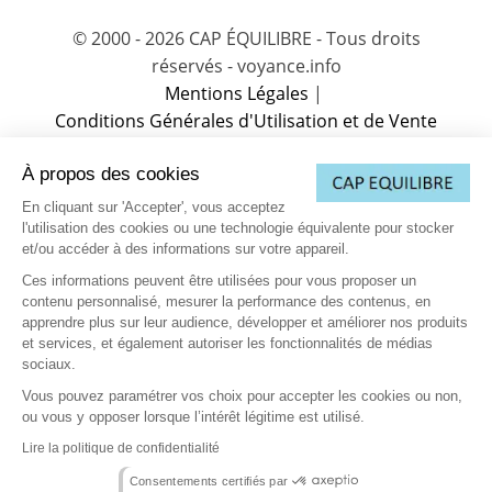
© 2000 - 2026 CAP ÉQUILIBRE - Tous droits
réservés - voyance.info
Mentions Légales
|
Conditions Générales d'Utilisation et de Vente
(CGUV)
|
À propos des cookies
Charte sur la protection des données
|
Charte de Déontologie
|
Partenaire
|
En cliquant sur 'Accepter', vous acceptez
Vos données personnelles
|
Contactez-nous
l'utilisation des cookies ou une technologie équivalente pour stocker
et/ou accéder à des informations sur votre appareil.
(1) L’accès à cette offre commerciale proposée par notre partenaire
est soumis aux conditions suivantes : 10 minutes de voyance au
Ces informations peuvent être utilisées pour vous proposer un
tarif spécial de 15EUR TTC, voyance immédiate et privée. Offre
contenu personnalisé, mesurer la performance des contenus, en
valable dans la limite des 10 premières minutes, après validation
de votre compte client comprenant votre nom, prénom, téléphone,
apprendre plus sur leur audience, développer et améliorer nos produits
adresse, email et carte de paiement valide (compte client nouveau
et services, et également autoriser les fonctionnalités de médias
ou existant). Au-delà des 10 premières minutes, le tarif est de
sociaux.
3.5EUR à 9.5EUR TTC la minute supplémentaire selon le voyant.
Vous pouvez paramétrer vos choix pour accepter les cookies ou non,
(3) Ce consentement exprès s’applique à la société Cosmospace et
ou vous y opposer lorsque l’intérêt légitime est utilisé.
les sociétés Telemaque, Pluton Media et Cassiopée afin de recevoir
leurs offres de voyance. Par téléphone, il est entendu toutes
Lire la politique de confidentialité
émissions d’appel émanant de la société Cosmospace et des
sociétés Telemaque, Pluton Media et Cassiopée afin de recevoir,
Consentements certifiés par
comme consenties, leurs offres de voyance dans le respect des