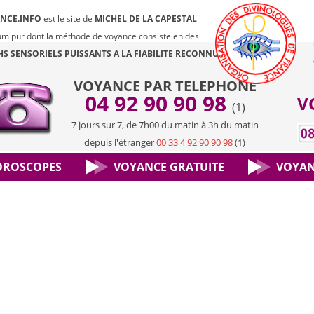
NCE.INFO
est le site de
MICHEL DE LA CAPESTAL
m pur dont la méthode de voyance consiste en des
HS SENSORIELS PUISSANTS
A LA FIABILITE RECONNUE.
VOYANCE PAR TELEPHONE
04 92 90 90 98
V
(1)
7 jours sur 7, de 7h00 du matin à 3h du matin
depuis l'étranger
00 33 4 92 90 90 98
(1)
OROSCOPES
VOYANCE GRATUITE
VOYAN