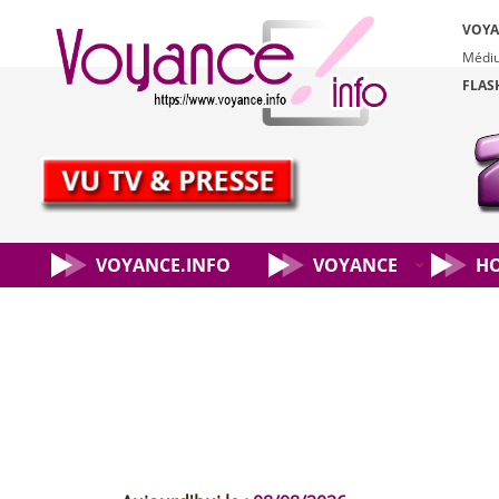
VOYA
Médiu
FLAS
Aller
au
contenu
VOYANCE.INFO
VOYANCE
H