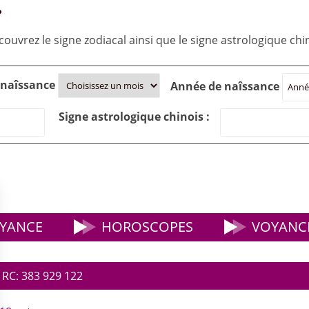
?
ouvrez le signe zodiacal ainsi que le signe astrologique chino
 naîssance
Année de naîssance
Signe astrologique chinois :
YANCE
HOROSCOPES
VOYANCE
 RC: 383 929 122