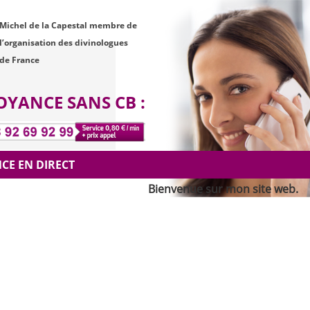
Michel de la Capestal membre de
l’organisation des divinologues
de France
OYANCE SANS CB :
CE EN DIRECT
Bienvenue sur mon site web. Mon n