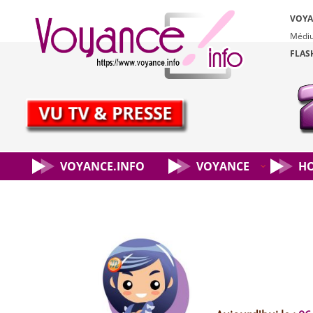
VOYA
Médiu
FLAS
Aller
au
contenu
VOYANCE.INFO
VOYANCE
H