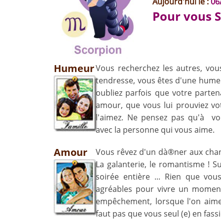
Aujourd'hui le :
06
Pour vous 
Humeur
Vous recherchez les autres, vo
tendresse, vous êtes d'une humeu
oubliez parfois que votre parten
amour, que vous lui prouviez vo
l'aimez. Ne pensez pas qu'à vo
avec la personne qui vous aime.
Amour
Vous rêvez d'un dà®ner aux chan
La galanterie, le romantisme ! S
soirée entière ... Rien que vous
agréables pour vivre un moment
empêchement, lorsque l'on aime o
faut pas que vous seul (e) en fassi