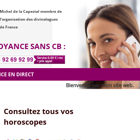
Michel de la Capestal membre de
l’organisation des divinologues
de France
OYANCE SANS CB :
CE EN DIRECT
Bienvenue sur mon site web. Mon no
Consultez tous vos
horoscopes