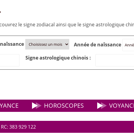
?
ouvrez le signe zodiacal ainsi que le signe astrologique chino
 naîssance
Année de naîssance
Signe astrologique chinois :
YANCE
HOROSCOPES
VOYANCE
 RC: 383 929 122