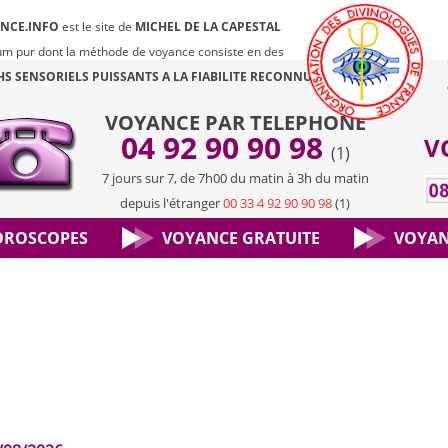
NCE.INFO
est le site de
MICHEL DE LA CAPESTAL
m pur dont la méthode de voyance consiste en des
HS SENSORIELS PUISSANTS
A LA FIABILITE RECONNUE.
VOYANCE PAR TELEPHONE
04 92 90 90 98
V
(1)
7 jours sur 7, de 7h00 du matin à 3h du matin
depuis l'étranger
00 33 4 92 90 90 98
(1)
OROSCOPES
VOYANCE GRATUITE
VOYAN