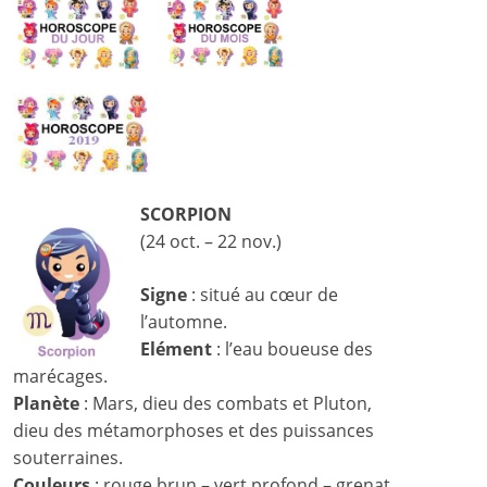
SCORPION
(24 oct. – 22 nov.)
Signe
: situé au cœur de
l’automne.
Elément
: l’eau boueuse des
marécages.
Planète
: Mars, dieu des combats et Pluton,
dieu des métamorphoses et des puissances
souterraines.
Couleurs
: rouge brun – vert profond – grenat