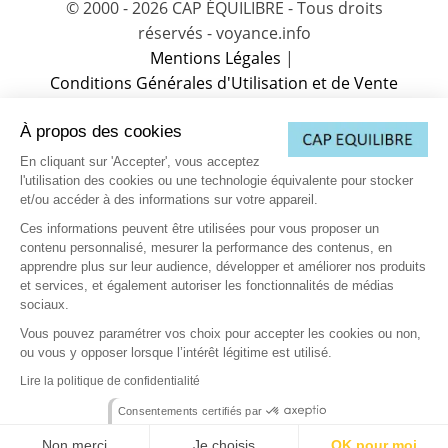
© 2000 - 2026 CAP ÉQUILIBRE - Tous droits
réservés - voyance.info
Mentions Légales
|
Conditions Générales d'Utilisation et de Vente
(CGUV)
|
À propos des cookies
Charte sur la protection des données
|
Charte de Déontologie
|
Partenaire
|
En cliquant sur 'Accepter', vous acceptez
Vos données personnelles
|
Contactez-nous
l'utilisation des cookies ou une technologie équivalente pour stocker
et/ou accéder à des informations sur votre appareil.
(1) L’accès à cette offre commerciale proposée par notre partenaire
est soumis aux conditions suivantes : 10 minutes de voyance au
Ces informations peuvent être utilisées pour vous proposer un
tarif spécial de 15EUR TTC, voyance immédiate et privée. Offre
contenu personnalisé, mesurer la performance des contenus, en
valable dans la limite des 10 premières minutes, après validation
de votre compte client comprenant votre nom, prénom, téléphone,
apprendre plus sur leur audience, développer et améliorer nos produits
adresse, email et carte de paiement valide (compte client nouveau
et services, et également autoriser les fonctionnalités de médias
ou existant). Au-delà des 10 premières minutes, le tarif est de
sociaux.
3.5EUR à 9.5EUR TTC la minute supplémentaire selon le voyant.
Vous pouvez paramétrer vos choix pour accepter les cookies ou non,
(3) Ce consentement exprès s’applique à la société Cosmospace et
ou vous y opposer lorsque l’intérêt légitime est utilisé.
les sociétés Telemaque, Pluton Media et Cassiopée afin de recevoir
leurs offres de voyance. Par téléphone, il est entendu toutes
Lire la politique de confidentialité
émissions d’appel émanant de la société Cosmospace et des
sociétés Telemaque, Pluton Media et Cassiopée afin de recevoir,
Consentements certifiés par
comme consenties, leurs offres de voyance dans le respect des
règlementations en vigueur. Par voie électronique, il est entendu
toute communication par email, sms et voie IP.
Non merci
Je choisis
OK pour moi