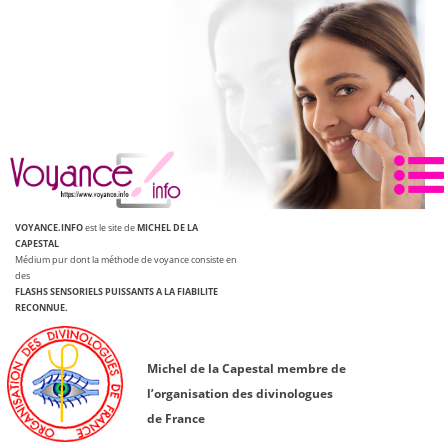
Aller
au
contenu
VOYANCE.INFO
est le site de
MICHEL DE LA
CAPESTAL
Médium pur dont la méthode de voyance consiste en
des
FLASHS SENSORIELS PUISSANTS
A LA FIABILITE
RECONNUE.
Michel de la Capestal membre de
l’organisation des divinologues
de France